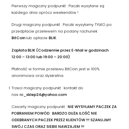
Pierwszy magiczny podpunkt : Paczki wysyłane są
każdego dnia oprócz weekendów !
Drugi magiczny podpunkt : Paczki wysyłamy TYLKO po
przedpłacie przelewem na podany rachunek
BitCoin
lub opłacie
BLIK
.
Zapłata BLIK (Codziennie przez E-Mail w godzinach
12:00 – 13:00 lub 19:00 – 20:00)
Płatność w formie przelewu BitCoin jest w 100%
anonimowa oraz dyskretna.
Trzeci magiczny podpunkt : kontakt do
nas
rc_sklep24@yahoo.com
Czwarty magiczny podpunkt :
NIE WYSYŁAMY PACZEK ZA
POBRANIEM POWÓD : BARDZO DUŻA ILOŚĆ NIE
ODEBRANYCH PACZEK PRZEZ KLIENTÓW !!! SZANUJMY
SWÓJ CZAS ORAZ SIEBIE NAWZAJEM !!!