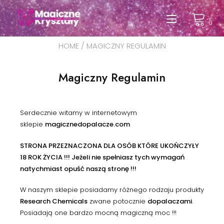
Przełąc
0
nawigac
HOME
/ MAGICZNY REGULAMIN
Magiczny Regulamin
Serdecznie witamy w internetowym
sklepie
magicznedopalacze.com
STRONA PRZEZNACZONA DLA OSÓB KTÓRE UKOŃCZYŁY
18 ROK ŻYCIA !!! Jeżeli nie spełniasz tych wymagań
natychmiast opuść naszą stronę !!!
W naszym sklepie posiadamy różnego rodzaju produkty
Research Chemicals
zwane potocznie
dopalaczami
.
Posiadają one bardzo mocną magiczną moc !!!