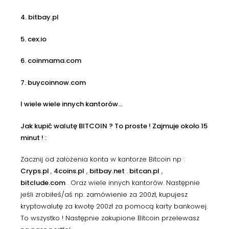
4. bitbay.pl
5. cex.io
6. coinmama.com
7. buycoinnow.com
I wiele wiele innych kantorów…
Jak kupić walutę BITCOIN ? To proste ! Zajmuje około 15
minut ! :
Zacznij od założenia konta w kantorze Bitcoin np :
Cryps.pl
,
4coins.pl
,
bitbay.net
.
bitcan.pl
,
bitclude.com
. Oraz wiele innych kantorów. Następnie
jeśli zrobiłeś/aś np. zamówienie za 200zł, kupujesz
kryptowalutę za kwotę 200zł za pomocą karty bankowej.
To wszystko ! Następnie zakupione Bitcoin przelewasz