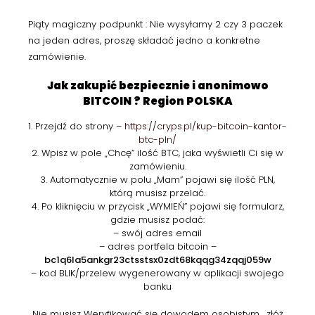
Piąty magiczny podpunkt : Nie wysyłamy 2 czy 3 paczek
na jeden adres, proszę składać jedno a konkretne
zamówienie.
Jak zakupić bezpiecznie i anonimowo
BITCOIN ? Region POLSKA
1. Przejdź do strony –
https://cryps.pl/kup-bitcoin-kantor-
btc-pln/
2. Wpisz w pole „Chcę” ilość BTC, jaka wyświetli Ci się w
zamówieniu.
3. Automatycznie w polu „Mam” pojawi się ilość PLN,
którą musisz przelać.
4. Po kliknięciu w przycisk „WYMIEŃ” pojawi się formularz,
gdzie musisz podać:
– swój adres email
– adres portfela bitcoin –
bc1q6la5ankgr23ctsstsx0zdt68kqqg34zqqj059w
– kod BLIK/przelew wygenerowany w aplikacji swojego
banku
Nie musisz Weryfikować się dowodem osobistym , złóż