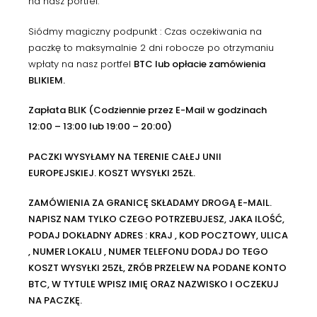
na nasz portfel.
Siódmy magiczny podpunkt : Czas oczekiwania na
paczkę to maksymalnie 2 dni robocze po otrzymaniu
wpłaty na nasz portfel
BTC lub opłacie zamówienia
BLIKIEM.
Zapłata BLIK (Codziennie przez E-Mail w godzinach
12:00 – 13:00 lub 19:00 – 20:00)
PACZKI WYSYŁAMY NA TERENIE CAŁEJ UNII
EUROPEJSKIEJ. KOSZT WYSYŁKI 25ZŁ.
ZAMÓWIENIA ZA GRANICĘ SKŁADAMY DROGĄ E-MAIL.
NAPISZ NAM TYLKO CZEGO POTRZEBUJESZ, JAKA ILOŚĆ,
PODAJ DOKŁADNY ADRES : KRAJ , KOD POCZTOWY, ULICA
, NUMER LOKALU , NUMER TELEFONU DODAJ DO TEGO
KOSZT WYSYŁKI 25ZŁ, ZRÓB PRZELEW NA PODANE KONTO
BTC, W TYTULE WPISZ IMIĘ ORAZ NAZWISKO I OCZEKUJ
NA PACZKĘ.