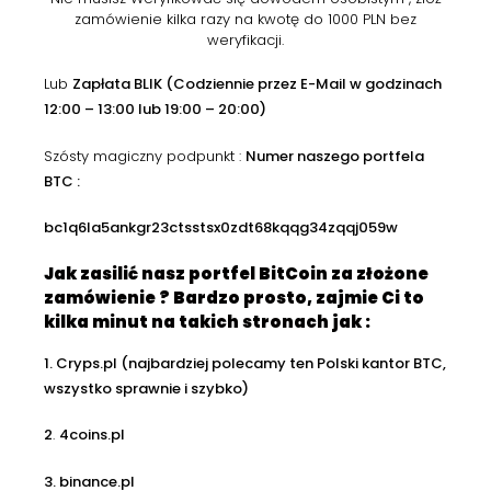
zamówienie kilka razy na kwotę do 1000 PLN bez
weryfikacji.
Lub
Zapłata BLIK (Codziennie przez E-Mail w godzinach
12:00 – 13:00 lub 19:00 – 20:00)
Szósty magiczny podpunkt :
Numer n
aszego portfela
BTC :
bc1q6la5ankgr23ctsstsx0zdt68kqqg34zqqj059w
Jak zasilić nasz portfel BitCoin za złożone
zamówienie ? Bardzo prosto, zajmie Ci to
kilka minut na takich stronach jak :
1. Cryps.pl (najbardziej polecamy ten Polski kantor BTC,
wszystko sprawnie i szybko)
2
.
4coins.pl
3. binance.pl