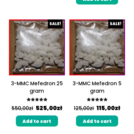
SALE!
SALE!
3-MMC Mefedron 25
3-MMC Mefedron 5
gram
gram
Rated
5.00
Rated
5.00
525,00
zł
115,00
zł
550,00
zł
125,00
zł
out of 5
out of 5
Add to cart
Add to cart