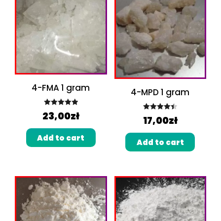
4-FMA 1 gram
4-MPD 1 gram
Rated
5.00
23,00
zł
Rated
4.50
17,00
zł
out of 5
out of 5
Add to cart
Add to cart