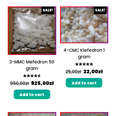
SALE!
SALE!
4-CMC Klefedron 1
gram
3-MMC Mefedron 50
gram
Rated
5.00
22,00
zł
25,00
zł
out of 5
Rated
4.75
925,00
zł
Add to cart
950,00
zł
out of 5
Add to cart