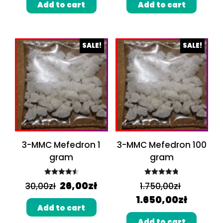
Add to cart
Add to cart
SALE!
SALE!
3-MMC Mefedron 1
3-MMC Mefedron 100
gram
gram
Rated
4.60
Rated
4.86
26,00
zł
30,00
zł
1.750,00
zł
out of 5
out of 5
1.650,00
zł
Add to cart
Add to cart