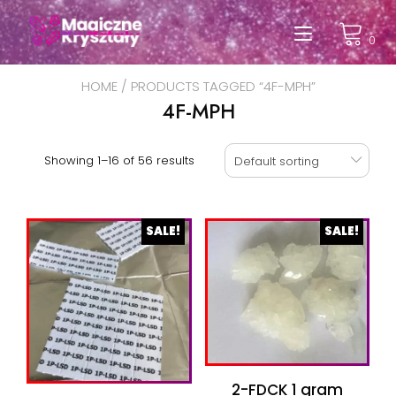
Przeskocz
do
Przełąc
0
treści
nawigac
HOME
/ PRODUCTS TAGGED “4F-MPH”
4F-MPH
Showing 1–16 of 56 results
Default sorting
SALE!
SALE!
2-FDCK 1 gram