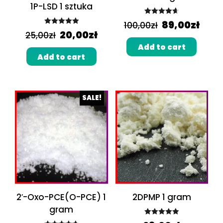
1P-LSD 1 sztuka
Rated
4.67
89,00
zł
100,00
zł
Rated
5.00
out of 5
20,00
zł
25,00
zł
out of 5
Add to cart
Add to cart
SALE!
2′-Oxo-PCE(O-PCE) 1
2DPMP 1 gram
gram
Rated
5.00