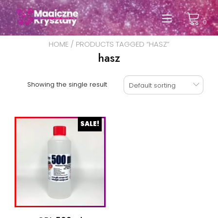
Przeskocz
do
Przełąc
0
treści
nawigac
HOME
/ PRODUCTS TAGGED “HASZ”
hasz
Showing the single result
Default sorting
SALE!