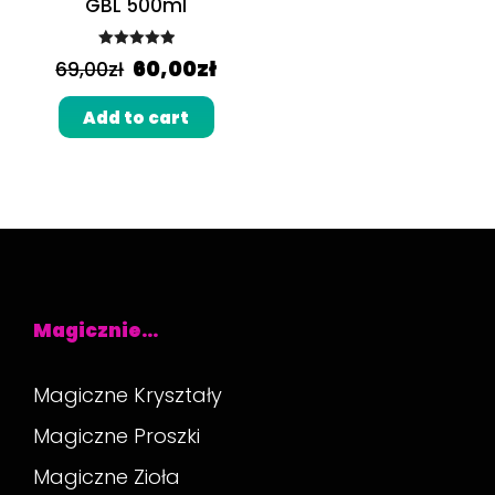
GBL 500ml
Rated
5.00
60,00
zł
69,00
zł
out of 5
Add to cart
Magicznie…
Magiczne Kryształy
Magiczne Proszki
Magiczne Zioła