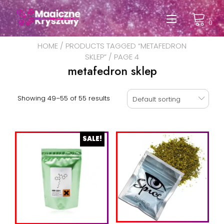
Przeskocz
do
Przełąc
0
treści
nawigac
HOME
/
PRODUCTS TAGGED “METAFEDRON
SKLEP”
/ PAGE 4
metafedron sklep
Showing 49–55 of 55 results
Default sorting
SALE!