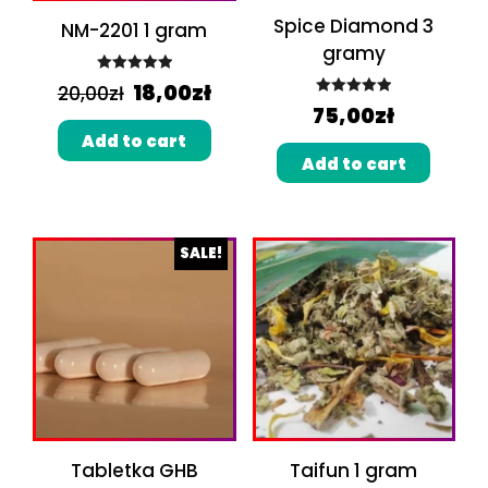
Spice Diamond 3
NM-2201 1 gram
gramy
Rated
5.00
18,00
zł
20,00
zł
Rated
5.00
out of 5
75,00
zł
out of 5
Add to cart
Add to cart
SALE!
Tabletka GHB
Taifun 1 gram