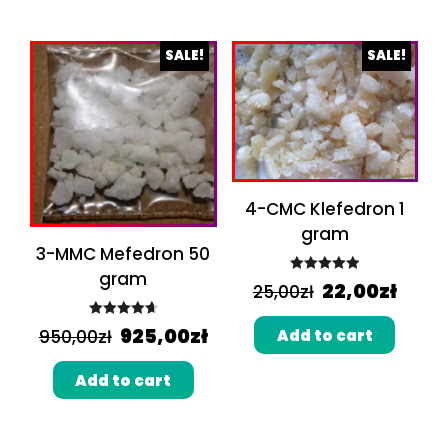
SALE!
SALE!
4-CMC Klefedron 1
gram
3-MMC Mefedron 50
gram
Rated
5.00
22,00
zł
25,00
zł
out of 5
Rated
4.75
925,00
zł
Add to cart
950,00
zł
out of 5
Add to cart