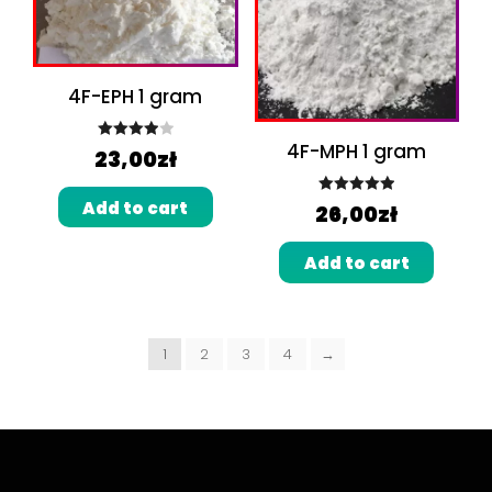
4F-EPH 1 gram
4F-MPH 1 gram
Rated
23,00
zł
4.00
out
of 5
Add to cart
Rated
5.00
26,00
zł
out of 5
Add to cart
1
2
3
4
→