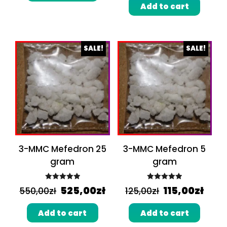
Add to cart
SALE!
SALE!
3-MMC Mefedron 25
3-MMC Mefedron 5
gram
gram
Rated
5.00
Rated
5.00
525,00
zł
115,00
zł
550,00
zł
125,00
zł
out of 5
out of 5
Add to cart
Add to cart