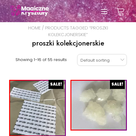
Przeskocz
do
Przełąc
0
treści
nawigac
HOME
/ PRODUCTS TAGGED “PROSZKI
KOLEKCJONERSKIE”
proszki kolekcjonerskie
Showing 1–16 of 55 results
Default sorting
SALE!
SALE!