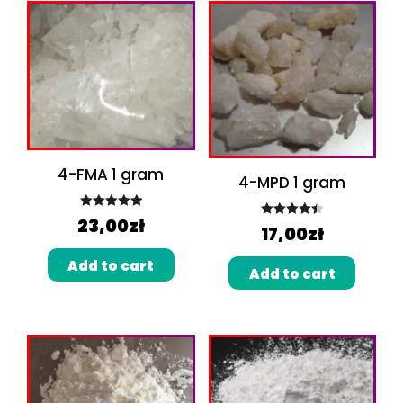
4-FMA 1 gram
4-MPD 1 gram
Rated
5.00
23,00
zł
Rated
4.50
17,00
zł
out of 5
out of 5
Add to cart
Add to cart