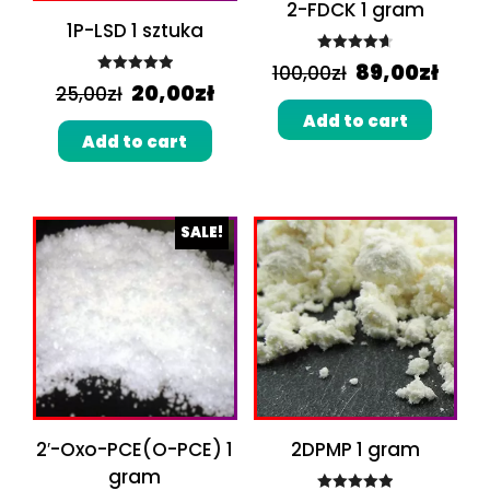
2-FDCK 1 gram
1P-LSD 1 sztuka
Rated
4.67
89,00
zł
100,00
zł
Rated
5.00
out of 5
20,00
zł
25,00
zł
out of 5
Add to cart
Add to cart
SALE!
2′-Oxo-PCE(O-PCE) 1
2DPMP 1 gram
gram