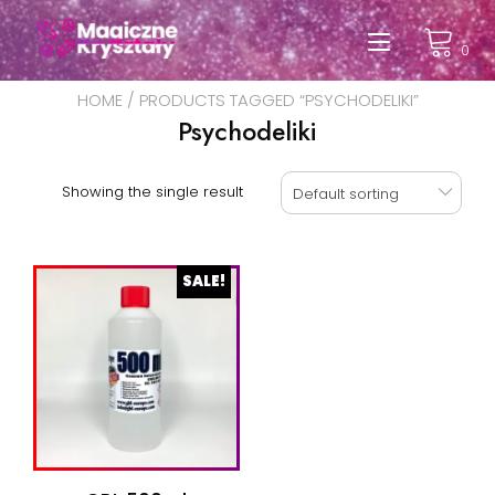
Przeskocz
do
Przełąc
0
treści
nawigac
HOME
/ PRODUCTS TAGGED “PSYCHODELIKI”
Psychodeliki
Showing the single result
Default sorting
SALE!