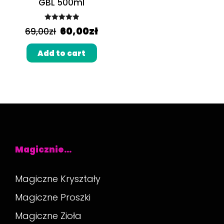
GBL 500ml
Rated
5.00
60,00
zł
69,00
zł
out of 5
Add to cart
Magicznie…
Magiczne Kryształy
Magiczne Proszki
Magiczne Zioła