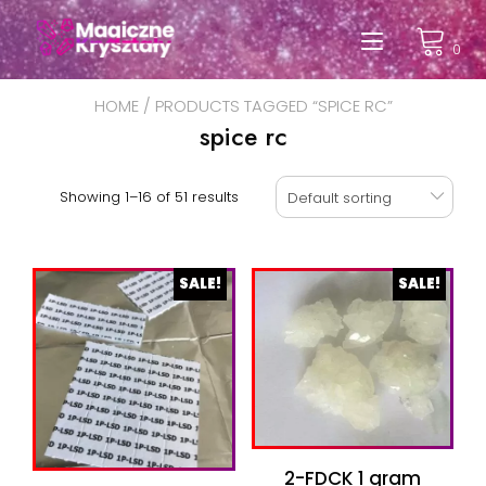
Przeskocz
do
Przełąc
0
treści
nawigac
HOME
/ PRODUCTS TAGGED “SPICE RC”
spice rc
Showing 1–16 of 51 results
Default sorting
SALE!
SALE!
2-FDCK 1 gram