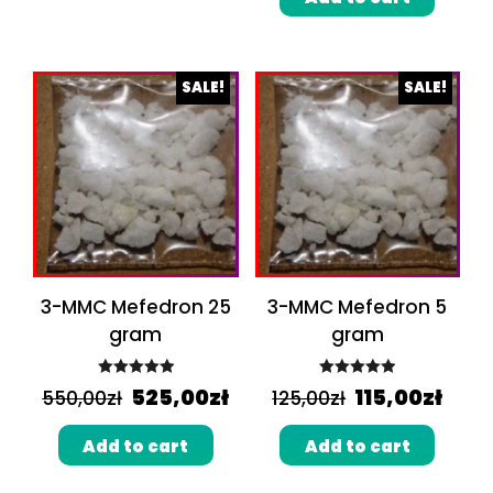
SALE!
SALE!
3-MMC Mefedron 25
3-MMC Mefedron 5
gram
gram
Rated
5.00
Rated
5.00
525,00
zł
115,00
zł
550,00
zł
125,00
zł
out of 5
out of 5
Add to cart
Add to cart