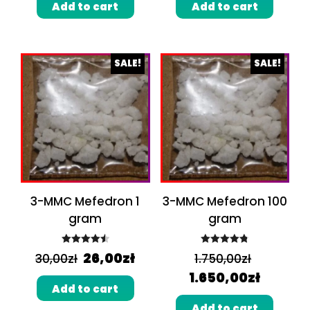
Add to cart
Add to cart
SALE!
SALE!
3-MMC Mefedron 1
3-MMC Mefedron 100
gram
gram
Rated
4.60
Rated
4.86
26,00
zł
30,00
zł
1.750,00
zł
out of 5
out of 5
1.650,00
zł
Add to cart
Add to cart