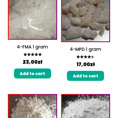
4-FMA 1 gram
4-MPD 1 gram
Rated
5.00
23,00
zł
Rated
4.50
17,00
zł
out of 5
out of 5
Add to cart
Add to cart