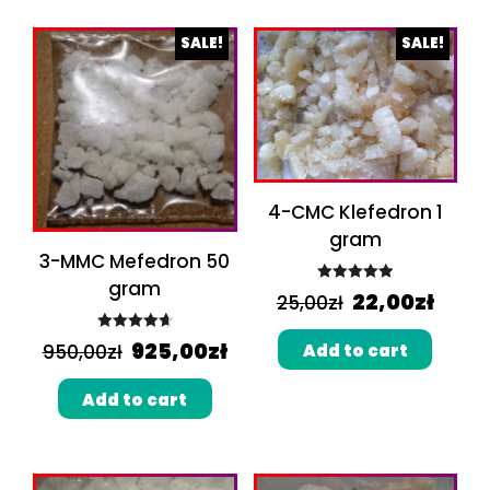
SALE!
SALE!
4-CMC Klefedron 1
gram
3-MMC Mefedron 50
gram
Rated
5.00
22,00
zł
25,00
zł
out of 5
Rated
4.75
925,00
zł
Add to cart
950,00
zł
out of 5
Add to cart