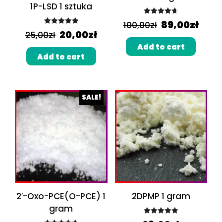
1P-LSD 1 sztuka
Rated
4.67
89,00
zł
100,00
zł
Rated
5.00
out of 5
20,00
zł
25,00
zł
out of 5
Add to cart
Add to cart
SALE!
2′-Oxo-PCE(O-PCE) 1
2DPMP 1 gram
gram
Rated
5.00