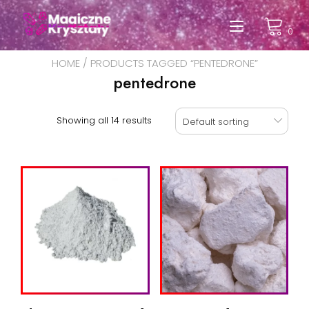
Przeskocz
do
Przełąc
0
treści
nawigac
HOME
/ PRODUCTS TAGGED “PENTEDRONE”
pentedrone
Showing all 14 results
Default sorting