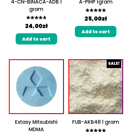
4-CN-BINACA-ADB 1
A-PIHP 1gram
gram
Rated
5.00
25,00
zł
out of 5
Rated
4.80
24,00
zł
out of 5
Add to cart
Add to cart
SALE!
Extasy Mitsubishi
FUB-AKB48 1 gram
MDMA