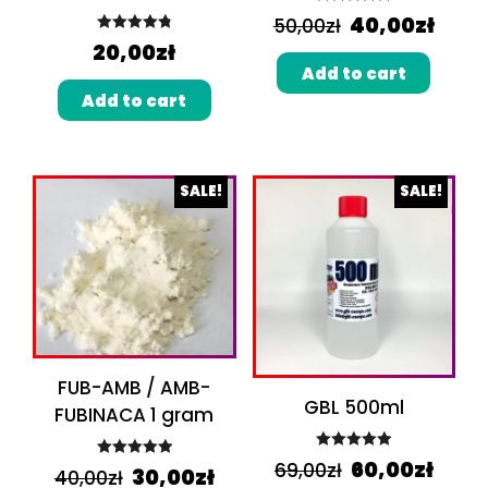
Rated
5.00
40,00
zł
50,00
zł
out of 5
Rated
4.89
20,00
zł
out of 5
Add to cart
Add to cart
SALE!
SALE!
FUB-AMB / AMB-
GBL 500ml
FUBINACA 1 gram
Rated
5.00
60,00
zł
69,00
zł
Rated
5.00
30,00
zł
40,00
zł
out of 5