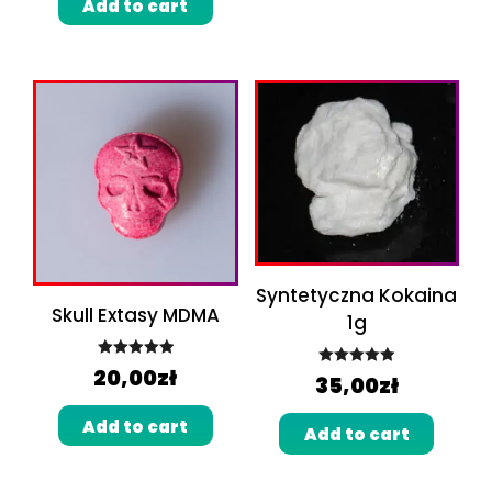
Add to cart
Syntetyczna Kokaina
Skull Extasy MDMA
1g
Rated
5.00
20,00
zł
Rated
5.00
35,00
zł
out of 5
out of 5
Add to cart
Add to cart