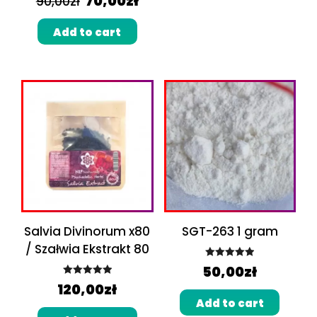
70,00
zł
90,00
zł
out of 5
Add to cart
Salvia Divinorum x80
SGT-263 1 gram
/ Szałwia Ekstrakt 80
Rated
5.00
50,00
zł
out of 5
Rated
5.00
120,00
zł
out of 5
Add to cart