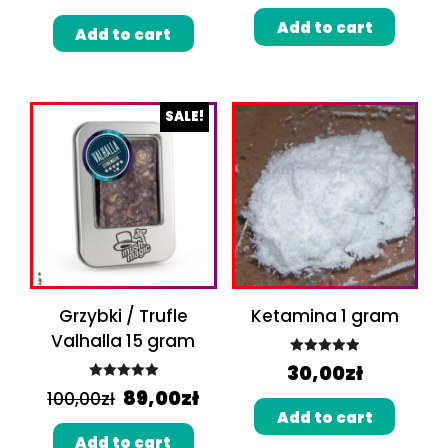
out of 5
Add to cart
Add to cart
SALE!
Grzybki / Trufle
Ketamina 1 gram
Valhalla 15 gram
Rated
5.00
30,00
zł
out of 5
Rated
5.00
89,00
zł
100,00
zł
out of 5
Add to cart
Add to cart