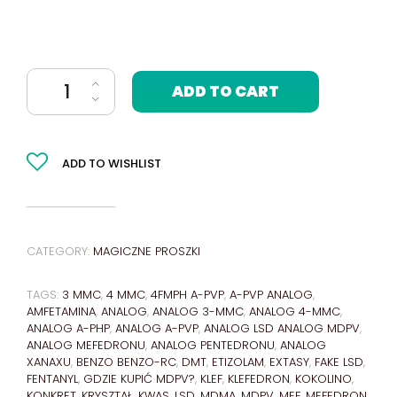
4-CN-BINACA-ADB 1 gram quantity
ADD TO CART
ADD TO WISHLIST
CATEGORY:
MAGICZNE PROSZKI
TAGS:
3 MMC
,
4 MMC
,
4FMPH A-PVP
,
A-PVP ANALOG
,
AMFETAMINA
,
ANALOG
,
ANALOG 3-MMC
,
ANALOG 4-MMC
,
ANALOG A-PHP
,
ANALOG A-PVP
,
ANALOG LSD ANALOG MDPV
,
ANALOG MEFEDRONU
,
ANALOG PENTEDRONU
,
ANALOG
XANAXU
,
BENZO BENZO-RC
,
DMT
,
ETIZOLAM
,
EXTASY
,
FAKE LSD
,
FENTANYL
,
GDZIE KUPIĆ MDPV?
,
KLEF
,
KLEFEDRON
,
KOKOLINO
,
KONKRET
,
KRYSZTAŁ
,
KWAS
,
LSD
,
MDMA
,
MDPV
,
MEF
,
MEFEDRON
,