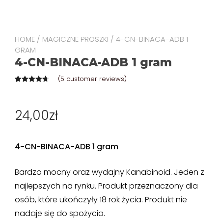
HOME
/
MAGICZNE PROSZKI
/ 4-CN-BINACA-ADB 1
GRAM
4-CN-BINACA-ADB 1 gram
(
5
customer reviews)
Rated
5
4.80
out of 5
based on
24,00
zł
customer
ratings
4-CN-BINACA-ADB 1 gram
Bardzo mocny oraz wydajny Kanabinoid. Jeden z
najlepszych na rynku. Produkt przeznaczony dla
osób, które ukończyły 18 rok życia. Produkt nie
nadaje się do spożycia.