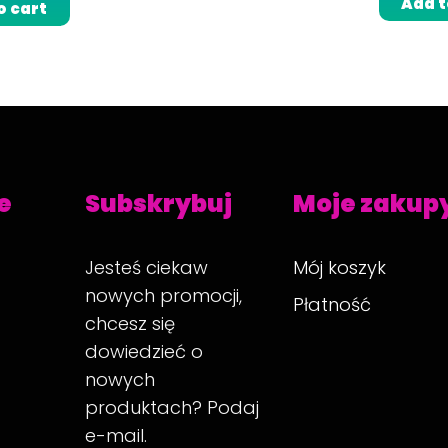
Add t
o cart
e
Subskrybuj
Moje zakup
Jesteś ciekaw
Mój koszyk
nowych promocji,
Płatność
chcesz się
dowiedzieć o
nowych
produktach? Podaj
e-mail.