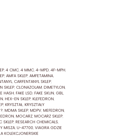
EP
,
4 CMC
,
4 MMC
,
4-MPD
,
4F-MPH
,
EP
,
AMFA SKLEP
,
AMFETAMINA
,
NTANYL
,
CARFENTANYL SKLEP
,
N SKLEP
,
CLONAZOLAM
,
DIMETYLON
,
KE HASH
,
FAKE LSD
,
FAKE SKUN
,
GBL
,
EN
,
HEX-EN SKLEP
,
KLEFEDRON
,
EP
,
KRYSZTAŁ
,
KRYSZTAŁY
 ?
,
MDMA SKLEP
,
MDPV
,
MEFEDRON
,
XEDRON
,
MOCARZ
,
MOCARZ SKLEP
,
C SKLEP
,
RESEARCH CHEMICALS
,
Y MISZA
,
U-47700
,
VIAGRA GDZIE
ŁA KOLEKCJONERSKIE