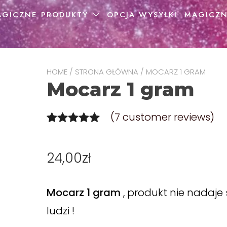
AGICZNE PRODUKTY
OPCJA WYSYŁKI
MAGICZN
HOME
/
STRONA GŁÓWNA
/ MOCARZ 1 GRAM
Mocarz 1 gram
(
7
customer reviews)
Rated
7
5.00
out of 5
24,00
zł
based on
customer
Mocarz 1 gram
, produkt nie nadaje 
ratings
ludzi !