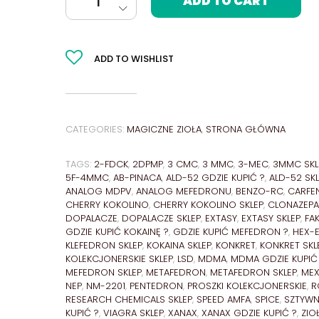
ADD TO CART
ADD TO WISHLIST
CATEGORIES:
MAGICZNE ZIOŁA
,
STRONA GŁÓWNA
TAGS:
2-FDCK
,
2DPMP
,
3 CMC
,
3 MMC
,
3-MEC
,
3MMC SKL
5F-4MMC
,
AB-PINACA
,
ALD-52 GDZIE KUPIĆ ?
,
ALD-52 SKL
ANALOG MDPV
,
ANALOG MEFEDRONU
,
BENZO-RC
,
CARFE
CHERRY KOKOLINO
,
CHERRY KOKOLINO SKLEP
,
CLONAZEPA
DOPALACZE
,
DOPALACZE SKLEP
,
EXTASY
,
EXTASY SKLEP
,
FA
GDZIE KUPIĆ KOKAINĘ ?
,
GDZIE KUPIĆ MEFEDRON ?
,
HEX-
KLEFEDRON SKLEP
,
KOKAINA SKLEP
,
KONKRET
,
KONKRET SKL
KOLEKCJONERSKIE SKLEP
,
LSD
,
MDMA
,
MDMA GDZIE KUPIĆ
MEFEDRON SKLEP
,
METAFEDRON
,
METAFEDRON SKLEP
,
ME
NEP
,
NM-2201
,
PENTEDRON
,
PROSZKI KOLEKCJONERSKIE
,
R
RESEARCH CHEMICALS SKLEP
,
SPEED AMFA
,
SPICE
,
SZTYWN
KUPIĆ ?
,
VIAGRA SKLEP
,
XANAX
,
XANAX GDZIE KUPIĆ ?
,
ZIO