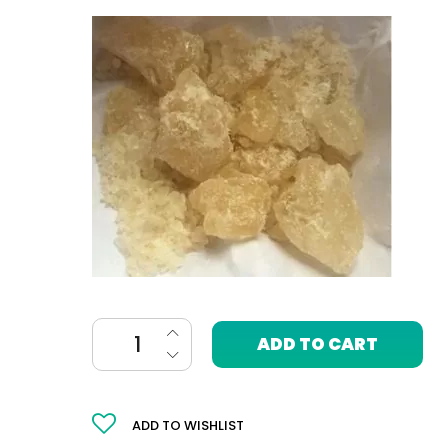
Extasy (MDMA) 1 gram quantity
ADD TO CART
ADD TO WISHLIST