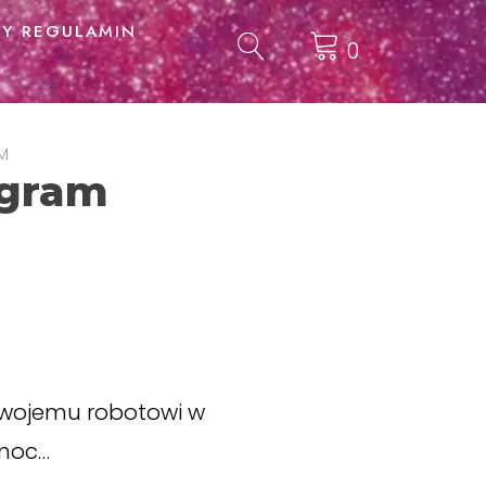
Y REGULAMIN
0
M
 gram
wojemu robotowi w
 moc…