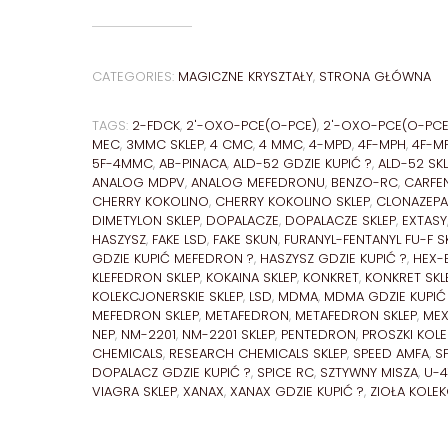
CATEGORIES:
MAGICZNE KRYSZTAŁY
,
STRONA GŁÓWNA
TAGS:
2-FDCK
,
2'-OXO-PCE(O-PCE)
,
2'-OXO-PCE(O-PCE)
MEC
,
3MMC SKLEP
,
4 CMC
,
4 MMC
,
4-MPD
,
4F-MPH
,
4F-MP
5F-4MMC
,
AB-PINACA
,
ALD-52 GDZIE KUPIĆ ?
,
ALD-52 SKL
ANALOG MDPV
,
ANALOG MEFEDRONU
,
BENZO-RC
,
CARFE
CHERRY KOKOLINO
,
CHERRY KOKOLINO SKLEP
,
CLONAZEPA
DIMETYLON SKLEP
,
DOPALACZE
,
DOPALACZE SKLEP
,
EXTASY
HASZYSZ
,
FAKE LSD
,
FAKE SKUN
,
FURANYL-FENTANYL FU-F S
GDZIE KUPIĆ MEFEDRON ?
,
HASZYSZ GDZIE KUPIĆ ?
,
HEX-
KLEFEDRON SKLEP
,
KOKAINA SKLEP
,
KONKRET
,
KONKRET SKL
KOLEKCJONERSKIE SKLEP
,
LSD
,
MDMA
,
MDMA GDZIE KUPIĆ
MEFEDRON SKLEP
,
METAFEDRON
,
METAFEDRON SKLEP
,
ME
NEP
,
NM-2201
,
NM-2201 SKLEP
,
PENTEDRON
,
PROSZKI KOL
CHEMICALS
,
RESEARCH CHEMICALS SKLEP
,
SPEED AMFA
,
S
DOPALACZ GDZIE KUPIĆ ?
,
SPICE RC
,
SZTYWNY MISZA
,
U-4
VIAGRA SKLEP
,
XANAX
,
XANAX GDZIE KUPIĆ ?
,
ZIOŁA KOLE