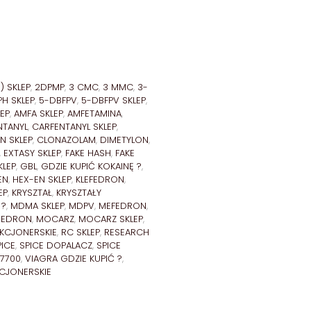
 SKLEP
,
2DPMP
,
3 CMC
,
3 MMC
,
3-
H SKLEP
,
5-DBFPV
,
5-DBFPV SKLEP
,
EP
,
AMFA SKLEP
,
AMFETAMINA
,
NTANYL
,
CARFENTANYL SKLEP
,
N SKLEP
,
CLONAZOLAM
,
DIMETYLON
,
,
EXTASY SKLEP
,
FAKE HASH
,
FAKE
KLEP
,
GBL
,
GDZIE KUPIĆ KOKAINĘ ?
,
EN
,
HEX-EN SKLEP
,
KLEFEDRON
,
EP
,
KRYSZTAŁ
,
KRYSZTAŁY
 ?
,
MDMA SKLEP
,
MDPV
,
MEFEDRON
,
XEDRON
,
MOCARZ
,
MOCARZ SKLEP
,
EKCJONERSKIE
,
RC SKLEP
,
RESEARCH
PICE
,
SPICE DOPALACZ
,
SPICE
7700
,
VIAGRA GDZIE KUPIĆ ?
,
KCJONERSKIE