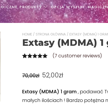
AGICZNE PRODUKTY
OPCJA WYSYŁKI
MAGICZN
HOME
/
STRONA GŁÓWNA
/ EXTASY (MDMA) 1 GRA
Extasy (MDMA) 1
(
7
customer reviews)
Rated
7
5.00
out of 5
52,00
zł
70,00
zł
based on
customer
Extasy (MDMA) 1 gram
, podawać T
ratings
małych ilościach ! Bardzo potężna