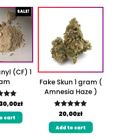
SALE!
nyl (CF) 1
ram
Fake Skun 1 gram (
Amnesia Haze )
d
5.00
30,00
zł
Rated
5.00
 of 5
20,00
zł
o cart
out of 5
Add to cart